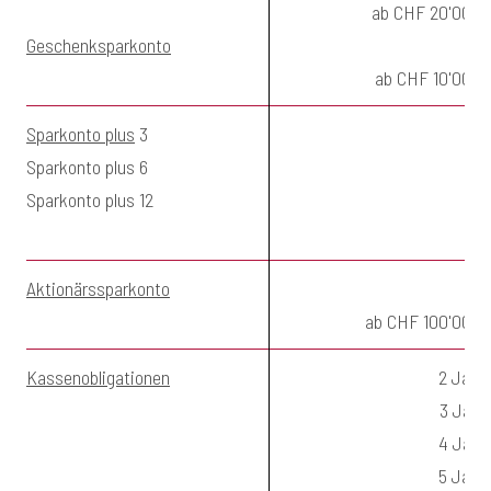
ab CHF 20'000.
Geschenksparkonto
ab CHF 10'000.
Sparkonto plus
3
Sparkonto plus 6
Sparkonto plus 12
Aktionärssparkonto
ab CHF 100'000.
Kassenobligationen
2 Jahr
3 Jahr
4 Jahr
5 Jahr