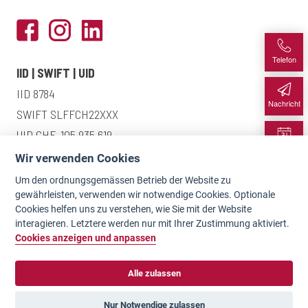
Telefon
IID | SWIFT | UID
IID 8784
Nachricht
SWIFT SLFFCH22XXX
UID CHE-105.935.619
Termin
Wir verwenden Cookies
Um den ordnungsgemässen Betrieb der Website zu
Karte
gewährleisten, verwenden wir notwendige Cookies. Optionale
Einlagensicherung
Cookies helfen uns zu verstehen, wie Sie mit der Website
interagieren. Letztere werden nur mit Ihrer Zustimmung aktiviert.
Datenschutzerklärung
Cookies anzeigen und anpassen
Kontakt
AGB
Alle zulassen
Impressum
Nur Notwendige zulassen