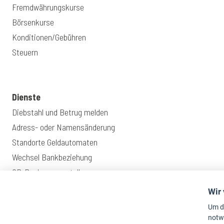
Fremdwährungskurse
Börsenkurse
Konditionen/Gebühren
Steuern
Dienste
Diebstahl und Betrug melden
Adress- oder Namensänderung
Standorte Geldautomaten
Wechsel Bankbeziehung
QR-Rechnung erstellen
Wir
Um d
notwe