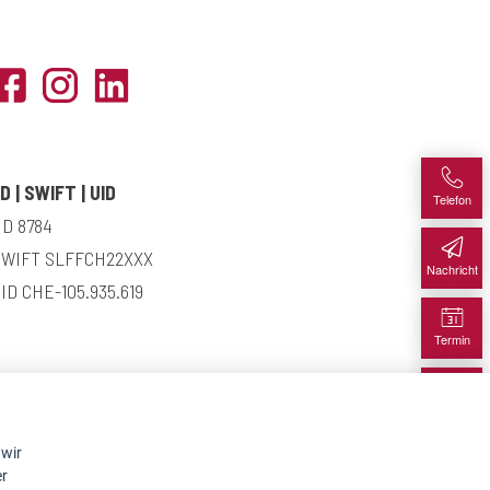
ID | SWIFT | UID
Telefon
ID 8784
SWIFT SLFFCH22XXX
Nachricht
ID CHE-105.935.619
Termin
Karte
wir
er