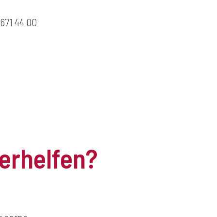
671 44 00
terhelfen?