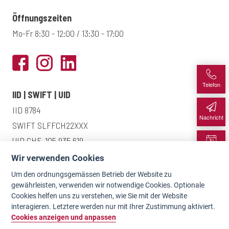
Öffnungszeiten
Mo-Fr 8:30 - 12:00 / 13:30 - 17:00
Telefon
IID | SWIFT | UID
IID 8784
Nachricht
SWIFT SLFFCH22XXX
UID CHE-105.935.619
Termin
Wir verwenden Cookies
Um den ordnungsgemässen Betrieb der Website zu
Karte
gewährleisten, verwenden wir notwendige Cookies. Optionale
Einlagensicherung
Cookies helfen uns zu verstehen, wie Sie mit der Website
interagieren. Letztere werden nur mit Ihrer Zustimmung aktiviert.
Datenschutzerklärung
Cookies anzeigen und anpassen
Kontakt